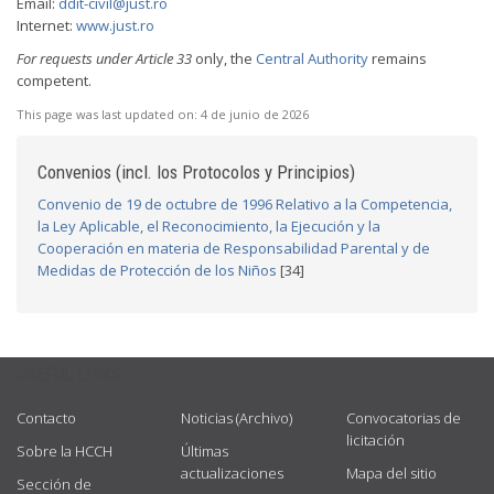
Email:
ddit-civil@just.ro
Internet:
www.just.ro
For requests under Article 33
only, the
Central Authority
remains
competent.
This page was last updated on:
4 de junio de 2026
Convenios (incl. los Protocolos y Principios)
Convenio de 19 de octubre de 1996 Relativo a la Competencia,
la Ley Aplicable, el Reconocimiento, la Ejecución y la
Cooperación en materia de Responsabilidad Parental y de
Medidas de Protección de los Niños
[34]
USEFUL LINKS
Contacto
Noticias (Archivo)
Convocatorias de
licitación
Sobre la HCCH
Últimas
actualizaciones
Mapa del sitio
Sección de