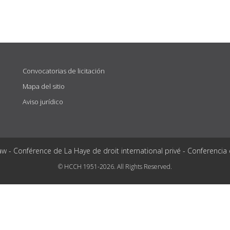
Convocatorias de licitación
Mapa del sitio
Aviso jurídico
aw - Conférence de La Haye de droit international privé - Conferencia
© HCCH 1951-2026. All Rights Reserved.