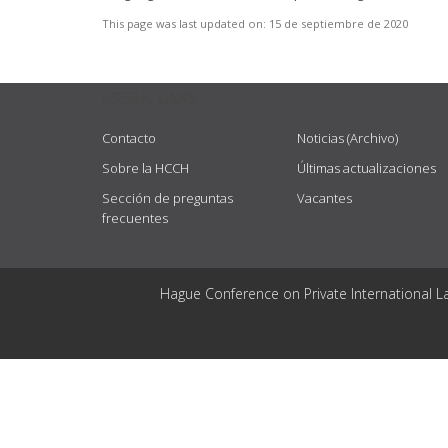
This page was last updated on:
15 de septiembre de 2020
USEFUL LINKS
Contacto
Noticias (Archivo)
Sobre la HCCH
Últimas actualizaciones
Sección de preguntas
Vacantes
frecuentes
Hague Conference on Private International L