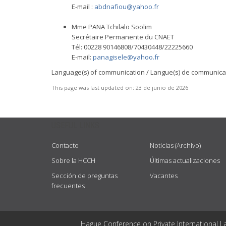
E-mail :
abdnafiou@yahoo.fr
Mme PANA Tchilalo Soolim
Secrétaire Permanente du CNAET
Tél: 00228 90146808/70430448/22225660
E-mail:
panagisele@yahoo.fr
Language(s) of communication / Langue(s) de communicati
This page was last updated on:
23 de junio de 2026
USEFUL LINKS
Contacto
Noticias (Archivo)
Sobre la HCCH
Últimas actualizaciones
Sección de preguntas
Vacantes
frecuentes
Hague Conference on Private International L