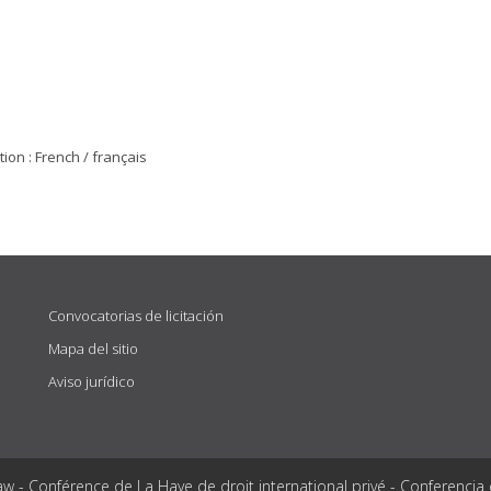
on : French / français
Convocatorias de licitación
Mapa del sitio
Aviso jurídico
aw - Conférence de La Haye de droit international privé - Conferencia