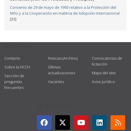
Convenio de 29 de mayo de 1993 relativo a la Protección del
Niño y a la Cooperación en materia de Adopción Internacional
[33]
USEFUL LINKS
Contacto
Noticias (Archivo)
Convocatorias de
licitación
Sobre la HCCH
Últimas
actualizaciones
Mapa del sitio
Sección de
preguntas
Vacantes
Aviso jurídico
frecuentes
GET CONNECTED