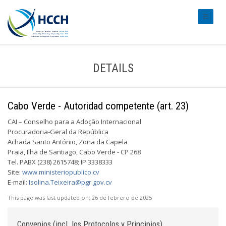
#transl
DETAILS
Cabo Verde - Autoridad competente (art. 23)
CAI – Conselho para a Adoção Internacional
Procuradoria-Geral da República
Achada Santo António, Zona da Capela
Praia, Ilha de Santiago, Cabo Verde - CP 268
Tel. PABX (238) 2615748; IP 3338333
Site:
www.ministeriopublico.cv
E-mail:
Isolina.Teixeira@pgr.gov.cv
This page was last updated on:
26 de febrero de 2025
Convenios (incl. los Protocolos y Principios)