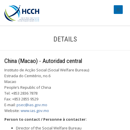
#transl
DETAILS
China (Macao) - Autoridad central
Instituto de Acção Social (Social Welfare Bureau)
Estrada do Cemitério, no.6
Macao
People’s Republic of China
Tel: +853 2836 7878
Fax: +853 2855 9529
E-mail:
psec@ias.gov.mo
Website:
www.ias.gov.mo
Person to contact / Personne à contacter:
Director of the Social Welfare Bureau