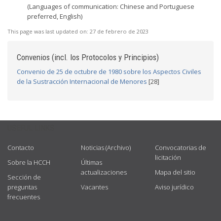
(Languages of communication: Chinese and Portuguese
preferred, English)
This page was last updated on:
27 de febrero de 2023
Convenios (incl. los Protocolos y Principios)
Convenio de 25 de octubre de 1980 sobre los Aspectos Civiles
de la Sustracción Internacional de Menores
[28]
USEFUL LINKS
Contacto
Noticias (Archivo)
Convocatorias de
licitación
Sobre la HCCH
Últimas
actualizaciones
Mapa del sitio
Sección de
preguntas
Vacantes
Aviso jurídico
frecuentes