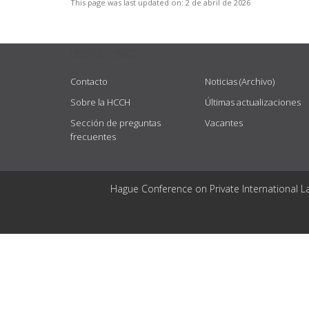
This page was last updated on:
2 de abril de 2026
USEFUL LINKS
Contacto
Noticias (Archivo)
Sobre la HCCH
Últimas actualizaciones
Sección de preguntas
Vacantes
frecuentes
Hague Conference on Private International L