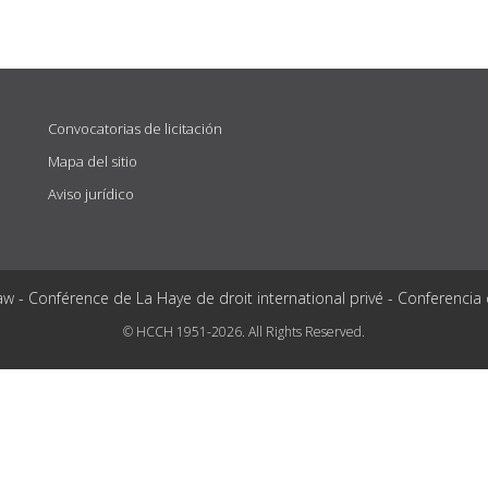
Convocatorias de licitación
Mapa del sitio
Aviso jurídico
aw - Conférence de La Haye de droit international privé - Conferencia
© HCCH 1951-2026. All Rights Reserved.