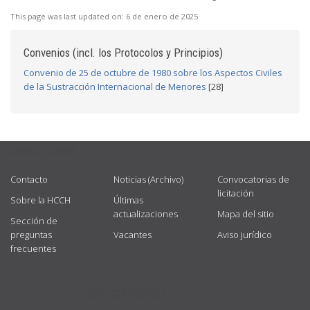
This page was last updated on:
6 de enero de 2025
Convenios (incl. los Protocolos y Principios)
Convenio de 25 de octubre de 1980 sobre los Aspectos Civiles
de la Sustracción Internacional de Menores
[28]
USEFUL LINKS
Contacto
Noticias (Archivo)
Convocatorias de
licitación
Sobre la HCCH
Últimas
actualizaciones
Mapa del sitio
Sección de
preguntas
Vacantes
Aviso jurídico
frecuentes
GET CONNECTED