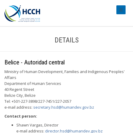
#transl
DETAILS
Belice - Autoridad central
Ministry of Human Development, Families and Indigenous Peoples'
Affairs
Department of Human Services
40 Regent Street
Belize City, Belize
Tel: +501-227-3898/227-7451/227-2057
e-mail address:
secretary.hsd@humandev.gov.bz
Contact person:
Shawn Vargas, Director
e-mail address:
director.hsd@humandev.gov.bz