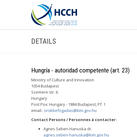
DETAILS
Hungría - autoridad competente (art. 23)
Ministry of Culture and Innovation
1054 Budapest
Szemere str. 6.
Hungary
Post Pox: Hungary - 1884 Budapest, Pf. 1
email.:
orokbefogadas@kim.gov.hu
Contact Persons / Personnes à contacter:
Agnes Seben-Hanuska dr.
agnes.seben-hanuska@kim.gov.hu