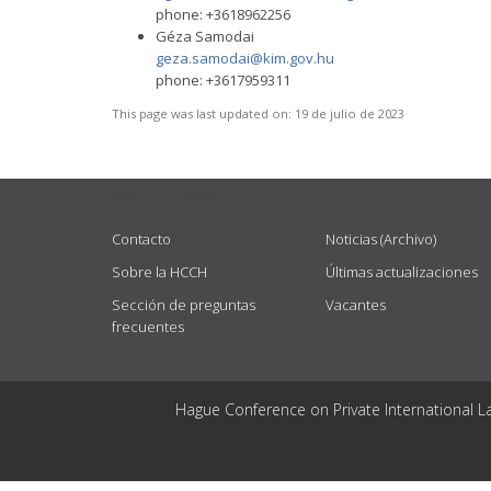
phone: +3618962256
Géza Samodai
geza.samodai@kim.gov.hu
phone: +3617959311
This page was last updated on:
19 de julio de 2023
USEFUL LINKS
Contacto
Noticias (Archivo)
Sobre la HCCH
Últimas actualizaciones
Sección de preguntas
Vacantes
frecuentes
Hague Conference on Private International L