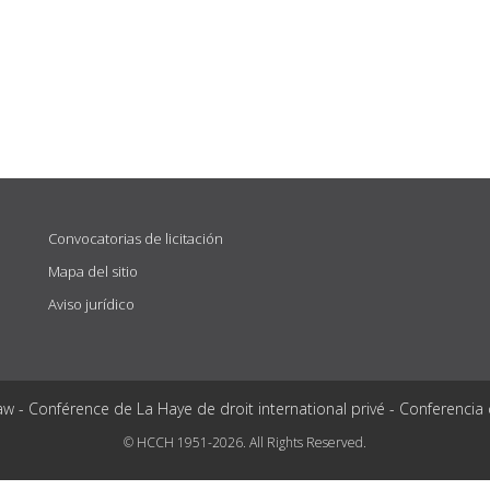
Convocatorias de licitación
Mapa del sitio
Aviso jurídico
aw - Conférence de La Haye de droit international privé - Conferencia
© HCCH 1951-2026. All Rights Reserved.