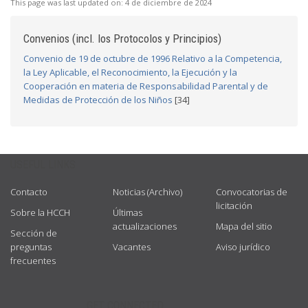
This page was last updated on:
4 de diciembre de 2024
Convenios (incl. los Protocolos y Principios)
Convenio de 19 de octubre de 1996 Relativo a la Competencia,
la Ley Aplicable, el Reconocimiento, la Ejecución y la
Cooperación en materia de Responsabilidad Parental y de
Medidas de Protección de los Niños
[34]
USEFUL LINKS
Contacto
Noticias (Archivo)
Convocatorias de
licitación
Sobre la HCCH
Últimas
actualizaciones
Mapa del sitio
Sección de
preguntas
Vacantes
Aviso jurídico
frecuentes
GET CONNECTED