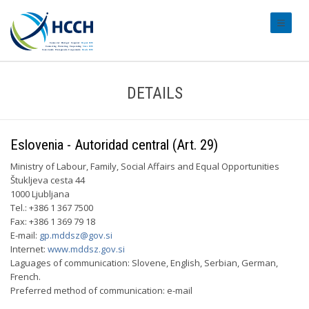
#transl
DETAILS
Eslovenia - Autoridad central (Art. 29)
Ministry of Labour, Family, Social Affairs and Equal Opportunities
Štukljeva cesta 44
1000 Ljubljana
Tel.: +386 1 367 7500
Fax: +386 1 369 79 18
E-mail:
gp.mddsz@gov.si
Internet:
www.mddsz.gov.si
Laguages of communication: Slovene, English, Serbian, German,
French.
Preferred method of communication: e-mail