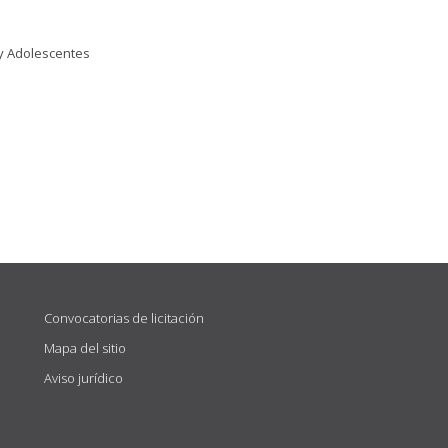
 y Adolescentes
Convocatorias de licitación
Mapa del sitio
Aviso jurídico