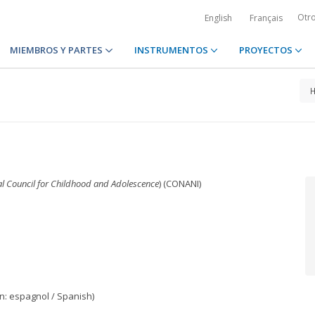
Otr
English
Français
MIEMBROS Y PARTES
INSTRUMENTOS
PROYECTOS
l Council for Childhood and Adolescence
) (CONANI)
n: espagnol / Spanish)