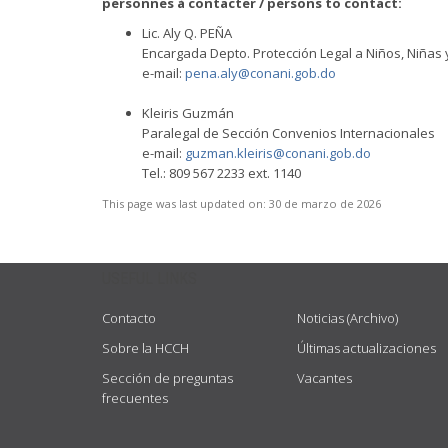
personnes à contacter / persons to contact:
Lic. Aly Q. PEÑA
Encargada Depto. Protección Legal a Niños, Niñas
e-mail:
pena.aly@conani.gob.do
Kleiris Guzmán
Paralegal de Sección Convenios Internacionales
e-mail:
guzman.kleiris@conani.gob.do
Tel.: 809 567 2233 ext. 1140
This page was last updated on:
30 de marzo de 2026
USEFUL LINKS
Contacto
Noticias (Archivo)
Sobre la HCCH
Últimas actualizaciones
Sección de preguntas
Vacantes
frecuentes