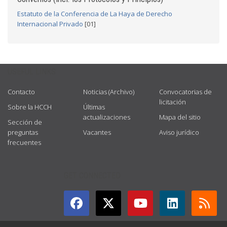
Estatuto de la Conferencia de La Haya de Derecho
Internacional Privado
[01]
USEFUL LINKS
Contacto
Noticias (Archivo)
Convocatorias de
licitación
Sobre la HCCH
Últimas
actualizaciones
Mapa del sitio
Sección de
preguntas
Vacantes
Aviso jurídico
frecuentes
GET CONNECTED