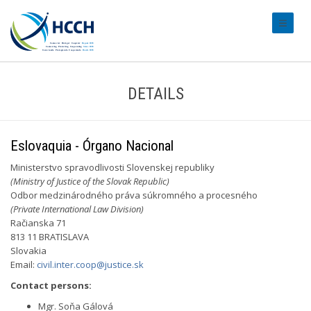
#transl
DETAILS
Eslovaquia - Órgano Nacional
Ministerstvo spravodlivosti Slovenskej republiky
(Ministry of Justice of the Slovak Republic)
Odbor medzinárodného práva súkromného a procesného
(Private International Law Division)
Račianska 71
813 11 BRATISLAVA
Slovakia
Email:
civil.inter.coop@justice.sk
Contact persons:
Mgr. Soňa Gálová