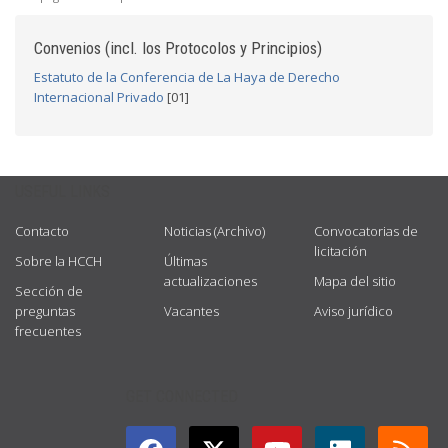
Convenios (incl. los Protocolos y Principios)
Estatuto de la Conferencia de La Haya de Derecho
Internacional Privado
[01]
USEFUL LINKS
Contacto
Noticias (Archivo)
Convocatorias de
licitación
Sobre la HCCH
Últimas
actualizaciones
Mapa del sitio
Sección de
preguntas
Vacantes
Aviso jurídico
frecuentes
GET CONNECTED