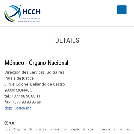
#transl
DETAILS
Mónaco - Órgano Nacional
Direction des Services judiciaires
Palais de Justice
5, rue Colonel Bellando de Castro
98000 MONACO
tel.: +377 98 98 88 11
fax: +377 98 98 85 89
dsj@justice.mc
N.B.
Los Órganos Nacionales tienen por objeto la comunicación entre los