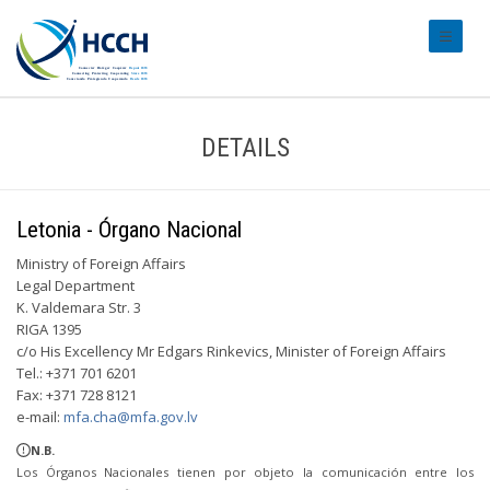
#transl
DETAILS
Letonia - Órgano Nacional
Ministry of Foreign Affairs
Legal Department
K. Valdemara Str. 3
RIGA 1395
c/o His Excellency Mr Edgars Rinkevics, Minister of Foreign Affairs
Tel.: +371 701 6201
Fax: +371 728 8121
e-mail:
mfa.cha@mfa.gov.lv
N.B.
Los Órganos Nacionales tienen por objeto la comunicación entre los