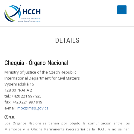
#transl
DETAILS
Chequia - Órgano Nacional
Ministry of Justice of the Czech Republic
International Department for Civil Matters
Vysehradská 16
128 00 PRAHA 2
tel.: +420 221 997 925
fax: +420 221 997 919
e-mail:
moc@msp.gov.cz
N.B.
Los Órganos Nacionales tienen por objeto la comunicación entre los
Miembros y la Oficina Permanente (Secretaría) de la HCCH, y no se han