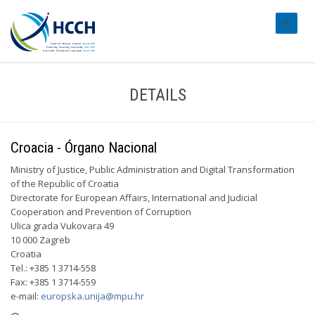
#transl
DETAILS
Croacia - Órgano Nacional
Ministry of Justice, Public Administration and Digital Transformation
of the Republic of Croatia
Directorate for European Affairs, International and Judicial
Cooperation and Prevention of Corruption
Ulica grada Vukovara 49
10 000 Zagreb
Croatia
Tel.: +385 1 3714-558
Fax: +385 1 3714-559
e-mail:
europska.unija@mpu.hr