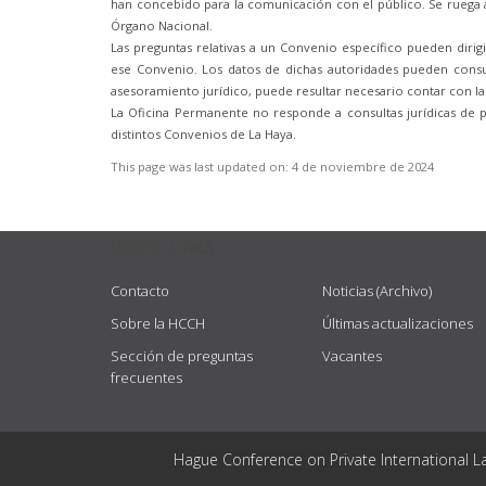
han concebido para la comunicación con el público. Se ruega a
Órgano Nacional.
Las preguntas relativas a un Convenio específico pueden diri
ese Convenio. Los datos de dichas autoridades pueden consul
asesoramiento jurídico, puede resultar necesario contar con la
La Oficina Permanente no responde a consultas jurídicas de 
distintos Convenios de La Haya.
This page was last updated on:
4 de noviembre de 2024
USEFUL LINKS
Contacto
Noticias (Archivo)
Sobre la HCCH
Últimas actualizaciones
Sección de preguntas
Vacantes
frecuentes
Hague Conference on Private International L