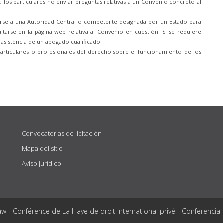
 los particulares no enviar preguntas relativas a un Convenio concreto al
girse a una Autoridad Central o competente designada por un Estado para
tarse en la página web relativa al Convenio en cuestión. Si se requiere
 asistencia de un abogado cualificado.
particulares o profesionales del derecho sobre el funcionamiento de los
Convocatorias de licitación
Mapa del sitio
Aviso jurídico
aw - Conférence de La Haye de droit international privé - Conferencia