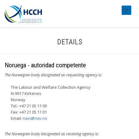
#transl
DETAILS
Noruega - autoridad competente
The Norwegian body designated as requesting agency is:
The Labour and Welfare Collection Agency
N-9917 Kirkenes
Norway
Tel.: +47 21 05 11 00
Fax: +47 21 05 11 01
Email:
navi@nav.no
The Norwegian body designated as receiving agency is: