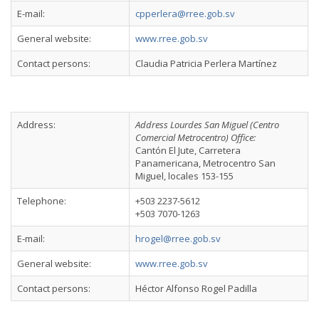
E-mail:
cpperlera@rree.gob.sv
General website:
www.rree.gob.sv
Contact persons:
Claudia Patricia Perlera Martínez
Address:
Address Lourdes San Miguel (Centro
Comercial Metrocentro) Office:
Cantón El Jute, Carretera
Panamericana, Metrocentro San
Miguel, locales 153-155
Telephone:
+503 2237-5612
+503 7070-1263
E-mail:
hrogel@rree.gob.sv
General website:
www.rree.gob.sv
Contact persons:
Héctor Alfonso Rogel Padilla