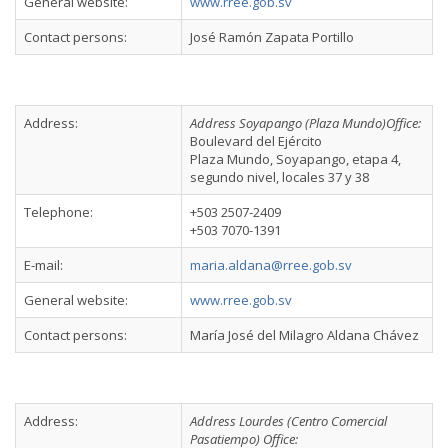
General website:
www.rree.gob.sv
Contact persons:
José Ramón Zapata Portillo
Address:
Address Soyapango (Plaza Mundo)Office:
Boulevard del Ejército
Plaza Mundo, Soyapango, etapa 4,
segundo nivel, locales 37 y 38
Telephone:
+503 2507-2409
+503 7070-1391
E-mail:
maria.aldana@rree.gob.sv
General website:
www.rree.gob.sv
Contact persons:
María José del Milagro Aldana Chávez
Address:
Address Lourdes (Centro Comercial
Pasatiempo) Office: