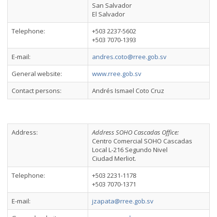
San Salvador
El Salvador
Telephone:
+503 2237-5602
+503 7070-1393
E-mail:
andres.coto@rree.gob.sv
General website:
www.rree.gob.sv
Contact persons:
Andrés Ismael Coto Cruz
Address:
Address SOHO Cascadas Office:
Centro Comercial SOHO Cascadas
Local L-216 Segundo Nivel
Ciudad Merliot.
Telephone:
+503 2231-1178
+503 7070-1371
E-mail:
jzapata@rree.gob.sv