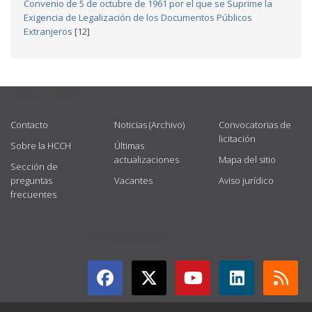
Convenio de 5 de octubre de 1961 por el que se Suprime la
Exigencia de Legalización de los Documentos Públicos
Extranjeros
[12]
USEFUL LINKS
Contacto
Noticias (Archivo)
Convocatorias de
licitación
Sobre la HCCH
Últimas
actualizaciones
Mapa del sitio
Sección de
preguntas
Vacantes
Aviso jurídico
frecuentes
GET CONNECTED