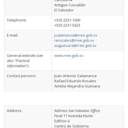
Antiguo Cuscatlán
El Salvador
Telephone:
+503 2231-1000
+503 2231-5623
E-mail:
jsalamanca@rree.gob.sv
rerosales@rree.gob.sv
aaguevara@rree.gob.sv
General website
(see
www.rree.gob.sv
also "Practical
Information")
:
Contact persons:
Juan Antonio Salamanca
Rafael Eduardo Rosales
Amelia Alejandra Guevara
Address:
Address San Salvador Office:
Final 17 Avenida Norte
Edificio 4
Centro de Gobierno