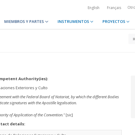
Otr
English
Français
MIEMBROS Y PARTES
INSTRUMENTOS
PROYECTOS
petent Authority(ies):
laciones Exteriores y Culto
greement with the Federal Board of Notariat, by which the different Bodies
cate signatures with the Apostille legalisation.
ority of Application of the Convention."
[sic]
tact details: