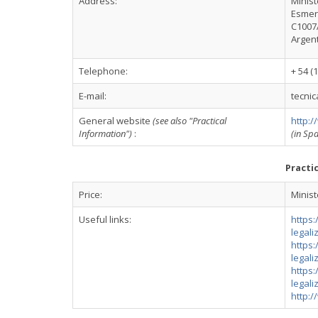
Address:
Minist
Esmer
C1007
Argen
Telephone:
+ 54 (
E-mail:
tecni
General website
(see also "Practical
http:/
Information")
:
(in Spa
Practi
Price:
Minist
Useful links:
https:
legali
https:
legali
https:
legali
http:/