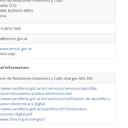
erio de Relaciones Exteriores y Culto
alda 1212
ABR, BUENOS AIRES
tina
11) 4819 7000
ca@mrecic.gov.ar
/www.mrecic.gov.ar
nish only)
cal Information:
erio de Relaciones Exteriores y Culto charges ARS 300
//www.cancilleria.gob.ar/es/servicios/servicios/apostilla-
zacion-documento-publico-electronico-tad
//www.cancilleria.gob.ar/es/servicios/verificacion-de-apostilla-o-
zacion-electronica-o-digital
//www.cancilleria.gob.ar/userfiles/2017/instructivo-
zaciones-digital.pdf
/www.cfna.org.ar/colegios/