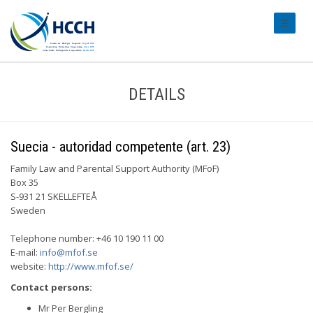
#transl
DETAILS
Suecia - autoridad competente (art. 23)
Family Law and Parental Support Authority (MFoF)
Box 35
S-931 21 SKELLEFTEÅ
Sweden
Telephone number: +46 10 190 11 00
E-mail:
info@mfof.se
website:
http://www.mfof.se/
Contact persons:
Mr Per Bergling