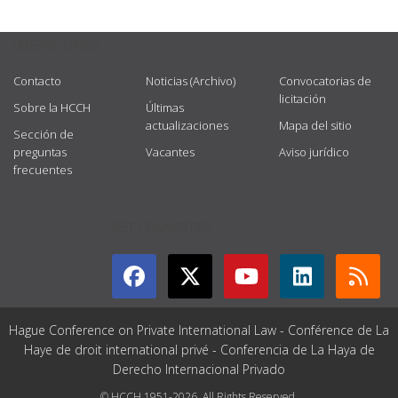
USEFUL LINKS
Contacto
Noticias (Archivo)
Convocatorias de
licitación
Sobre la HCCH
Últimas
actualizaciones
Mapa del sitio
Sección de
preguntas
Vacantes
Aviso jurídico
frecuentes
GET CONNECTED
Hague Conference on Private International Law - Conférence de La
Haye de droit international privé - Conferencia de La Haya de
Derecho Internacional Privado
© HCCH 1951-2026. All Rights Reserved.