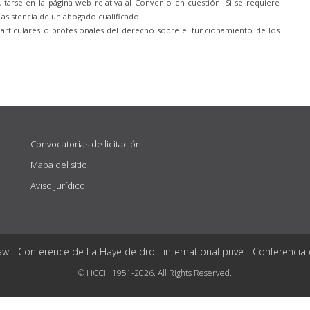
tarse en la página web relativa al Convenio en cuestión. Si se requiere
 asistencia de un abogado cualificado.
particulares o profesionales del derecho sobre el funcionamiento de los
Convocatorias de licitación
Mapa del sitio
Aviso jurídico
aw - Conférence de La Haye de droit international privé - Conferencia
© HCCH 1951-2026. All Rights Reserved.