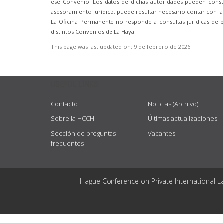
ese Convenio. Los datos de dichas autoridades pueden consul
asesoramiento jurídico, puede resultar necesario contar con la
La Oficina Permanente no responde a consultas jurídicas de 
distintos Convenios de La Haya.
This page was last updated on:
9 de febrero de 2026
USEFUL LINKS
Contacto
Noticias (Archivo)
Sobre la HCCH
Últimas actualizaciones
Sección de preguntas
Vacantes
frecuentes
Hague Conference on Private International L