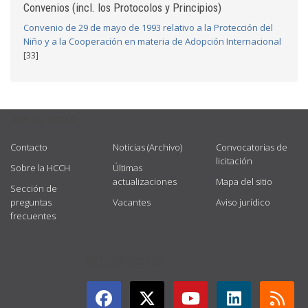
Convenios (incl. los Protocolos y Principios)
Convenio de 29 de mayo de 1993 relativo a la Protección del
Niño y a la Cooperación en materia de Adopción Internacional
[33]
USEFUL LINKS
Contacto
Noticias (Archivo)
Convocatorias de
licitación
Sobre la HCCH
Últimas
actualizaciones
Mapa del sitio
Sección de
preguntas
Vacantes
Aviso jurídico
frecuentes
GET CONNECTED