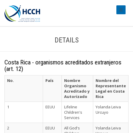
#transl
DETAILS
Costa Rica - organismos acreditados extranjeros
(art. 12)
No.
País
Nombre
Nombre del
Organismo
Representante
Acreditado y
Legal en Costa
Autorizado
Rica
1
EEUU
Lifeline
Yolanda Leiva
Children's
Urcuyo
Services
2
EEUU
All God's
Yolanda Leiva