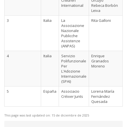
Children
Urcuyo
International
Rebeca Borbón
Leiva
3
Italia
La
Rita Galloni
Associazione
Nazionale
Publicche
Assistenze
(ANPAS)
4
Italia
Servizio
Enrique
Polifunzionale
Granados
Per
Moreno
L'Adozione
Internazionale
(SPAI)
5
España
Associacio
Lorena María
Créixer Junts
Fernández
Quesada
This page was last updated on:
15 de diciembre de 2025