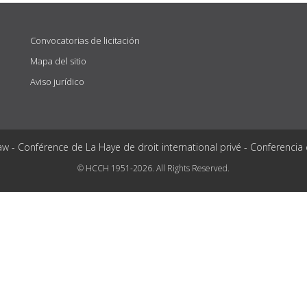
Convocatorias de licitación
Mapa del sitio
Aviso jurídico
aw - Conférence de La Haye de droit international privé - Conferencia
© HCCH 1951-2026. All Rights Reserved.