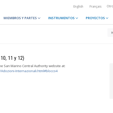
Otr
English
Français
MIEMBROS Y PARTES
INSTRUMENTOS
PROYECTOS
10, 11 y 12)
the San Marino Central Authority website at:
/Adozioni-Internazionali.html#blocco4