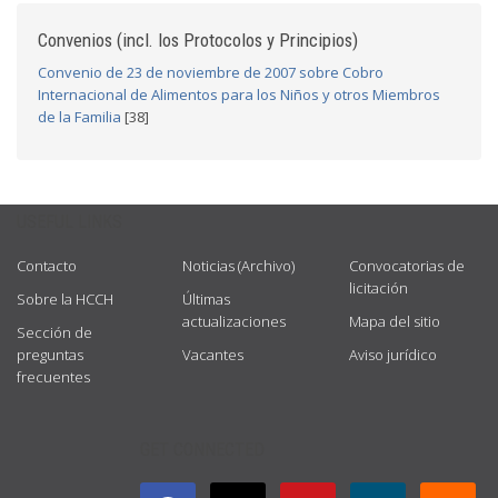
Convenios (incl. los Protocolos y Principios)
Convenio de 23 de noviembre de 2007 sobre Cobro
Internacional de Alimentos para los Niños y otros Miembros
de la Familia
[38]
USEFUL LINKS
Contacto
Noticias (Archivo)
Convocatorias de
licitación
Sobre la HCCH
Últimas
actualizaciones
Mapa del sitio
Sección de
preguntas
Vacantes
Aviso jurídico
frecuentes
GET CONNECTED