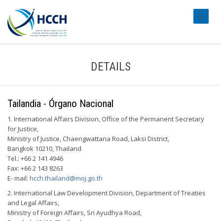
#transl
DETAILS
Tailandia - Órgano Nacional
1. International Affairs Division, Office of the Permanent Secretary
for Justice,
Ministry of Justice, Chaengwattana Road, Laksi District,
Bangkok 10210, Thailand
Tel.: +66 2 141 4946
Fax: +66 2 143 8263
E- mail:
hcch.thailand@moj.go.th
2. International Law Development Division, Department of Treaties
and Legal Affairs,
Ministry of Foreign Affairs, Sri Ayudhya Road,