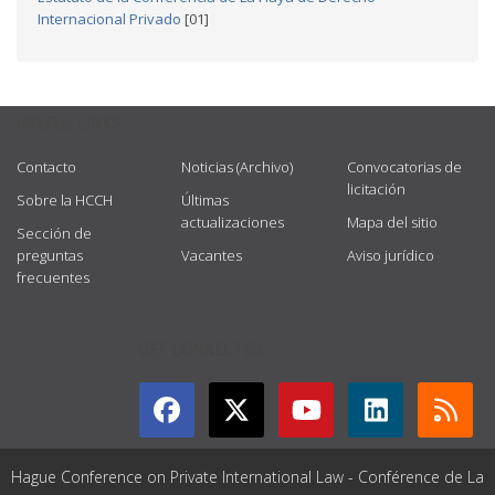
Internacional Privado
[01]
USEFUL LINKS
Contacto
Noticias (Archivo)
Convocatorias de
licitación
Sobre la HCCH
Últimas
actualizaciones
Mapa del sitio
Sección de
preguntas
Vacantes
Aviso jurídico
frecuentes
GET CONNECTED
Hague Conference on Private International Law - Conférence de La