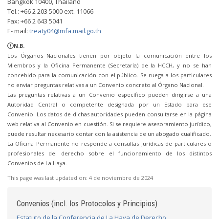
Bangkok 10400, Thailand
Tel.: +66 2 203 5000 ext. 11066
Fax: +66 2 643 5041
E- mail:
treaty04@mfa.mail.go.th
N.B.
Los Órganos Nacionales tienen por objeto la comunicación entre los
Miembros y la Oficina Permanente (Secretaría) de la HCCH, y no se han
concebido para la comunicación con el público. Se ruega a los particulares
no enviar preguntas relativas a un Convenio concreto al Órgano Nacional.
Las preguntas relativas a un Convenio específico pueden dirigirse a una
Autoridad Central o competente designada por un Estado para ese
Convenio. Los datos de dichas autoridades pueden consultarse en la página
web relativa al Convenio en cuestión. Si se requiere asesoramiento jurídico,
puede resultar necesario contar con la asistencia de un abogado cualificado.
La Oficina Permanente no responde a consultas jurídicas de particulares o
profesionales del derecho sobre el funcionamiento de los distintos
Convenios de La Haya.
This page was last updated on:
4 de noviembre de 2024
Convenios (incl. los Protocolos y Principios)
Estatuto de la Conferencia de La Haya de Derecho