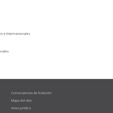
es e Internacionales
onales
Convocatorias de licitación
Mapa del sitio
Aviso jurídico