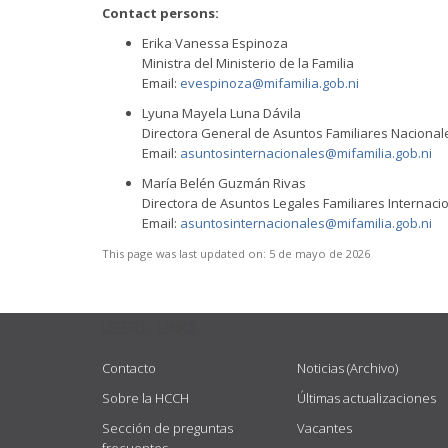
Contact persons:
Erika Vanessa Espinoza
Ministra del Ministerio de la Familia
Email:
evespinoza@mifamilia.gob.ni
Lyuna Mayela Luna Dávila
Directora General de Asuntos Familiares Nacional
Email:
asuntosinternacionales@mifamilia.gob.ni
María Belén Guzmán Rivas
Directora de Asuntos Legales Familiares Internaci
Email:
asuntosinternacionales@mifamilia.gob.ni
This page was last updated on:
5 de mayo de 2026
USEFUL LINKS
Contacto
Noticias (Archivo)
Sobre la HCCH
Últimas actualizaciones
Sección de preguntas
Vacantes