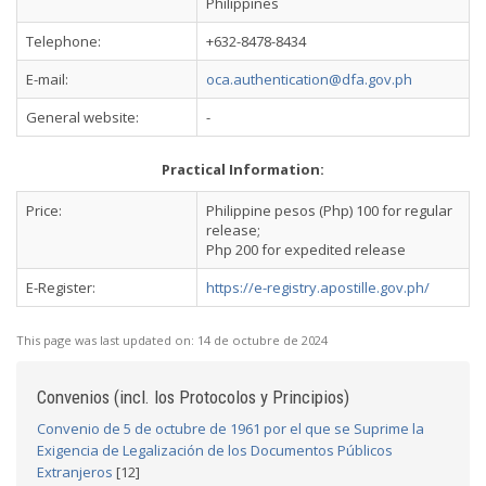
Philippines
Telephone:
+632-8478-8434
E-mail:
oca.authentication@dfa.gov.ph
General website:
-
Practical Information:
Price:
Philippine pesos (Php) 100 for regular
release;
Php 200 for expedited release
E-Register:
https://e-registry.apostille.gov.ph/
This page was last updated on:
14 de octubre de 2024
Convenios (incl. los Protocolos y Principios)
Convenio de 5 de octubre de 1961 por el que se Suprime la
Exigencia de Legalización de los Documentos Públicos
Extranjeros
[12]