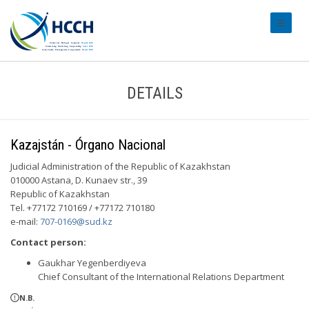
#transl
DETAILS
Kazajstán - Órgano Nacional
Judicial Administration of the Republic of Kazakhstan
010000 Astana, D. Kunaev str., 39
Republic of Kazakhstan
Tel. +77172 710169 / +77172 710180
e-mail:
707-0169@sud.kz
Contact person:
Gaukhar Yegenberdiyeva
Chief Consultant of the International Relations Department
N.B.