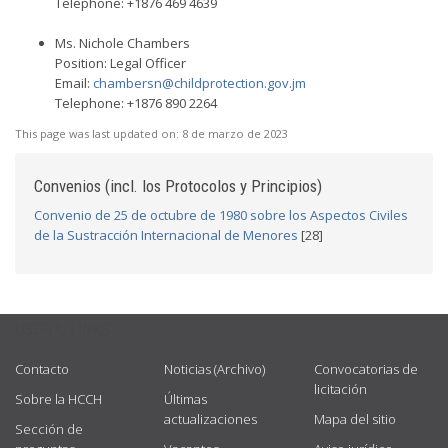
Telephone: +1876 469 4639
Ms. Nichole Chambers
Position: Legal Officer
Email:
chambersn@childprotection.gov.jm
Telephone: +1876 890 2264
This page was last updated on:
8 de marzo de 2023
Convenios (incl. los Protocolos y Principios)
Convenio de 25 de octubre de 1980 sobre los Aspectos Civiles
de la Sustracción Internacional de Menores
[28]
USEFUL LINKS
Contacto
Noticias (Archivo)
Convocatorias de
licitación
Sobre la HCCH
Últimas
actualizaciones
Mapa del sitio
Sección de