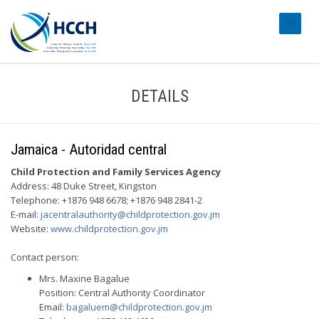
#transl
DETAILS
Jamaica - Autoridad central
Child Protection and Family Services Agency
Address: 48 Duke Street, Kingston
Telephone: +1876 948 6678; +1876 948 2841-2
E-mail:
jacentralauthority@childprotection.gov.jm
Website:
www.childprotection.gov.jm
Contact person:
Mrs. Maxine Bagalue
Position: Central Authority Coordinator
Email:
bagaluem@childprotection.gov.jm