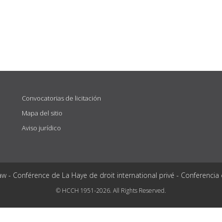
Convocatorias de licitación
Mapa del sitio
Aviso jurídico
aw - Conférence de La Haye de droit international privé - Conferencia
© HCCH 1951-2026. All Rights Reserved.