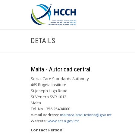
DETAILS
Malta - Autoridad central
Social Care Standards Authority
469 Bugeia Institute
St Joseph High Road
St Venera SVR 1012
Malta
Tel. No +356 25494000
e-mail address:
maltaca.abductions@gov.mt
Website:
www.scsa.gov.mt
Contact Person: