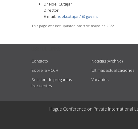
Dr Noel Cutajar
Director
E-mail:
noel.cutajar.1@gov.mt
This page was last updated on:
9 de mayo de 2022
USEFUL LINKS
Contacto
Noticias (Archivo)
Sobre la HCCH
Últimas actualizaciones
Sección de preguntas
Vacantes
frecuentes
Hague Conference on Private International L