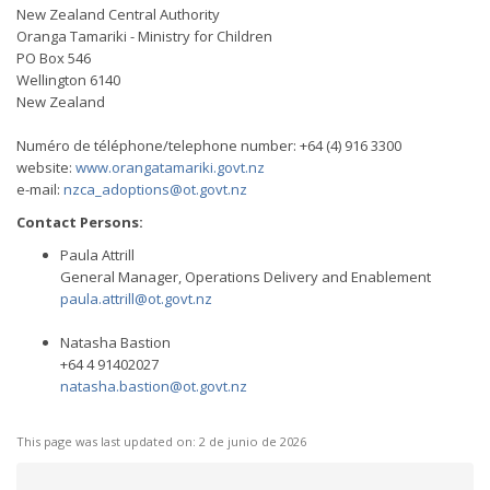
New Zealand Central Authority
Oranga Tamariki - Ministry for Children
PO Box 546
Wellington 6140
New Zealand
Numéro de téléphone/telephone number: +64 (4) 916 3300
website:
www.orangatamariki.govt.nz
e-mail:
nzca_adoptions@ot.govt.nz
Contact Persons:
Paula Attrill
General Manager, Operations Delivery and Enablement
paula.attrill@ot.govt.nz
Natasha Bastion
+64 4 91402027
natasha.bastion@ot.govt.nz
This page was last updated on:
2 de junio de 2026