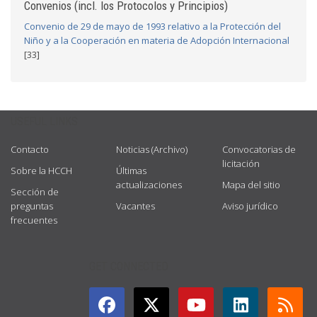
Convenios (incl. los Protocolos y Principios)
Convenio de 29 de mayo de 1993 relativo a la Protección del
Niño y a la Cooperación en materia de Adopción Internacional
[33]
USEFUL LINKS
Contacto
Noticias (Archivo)
Convocatorias de
licitación
Sobre la HCCH
Últimas
actualizaciones
Mapa del sitio
Sección de
preguntas
Vacantes
Aviso jurídico
frecuentes
GET CONNECTED