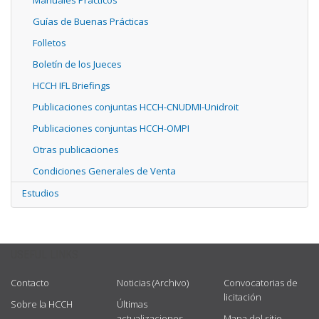
Manuales Prácticos
Guías de Buenas Prácticas
Folletos
Boletín de los Jueces
HCCH IFL Briefings
Publicaciones conjuntas HCCH-CNUDMI-Unidroit
Publicaciones conjuntas HCCH-OMPI
Otras publicaciones
Condiciones Generales de Venta
Estudios
USEFUL LINKS
Contacto
Noticias (Archivo)
Convocatorias de
licitación
Sobre la HCCH
Últimas
actualizaciones
Mapa del sitio