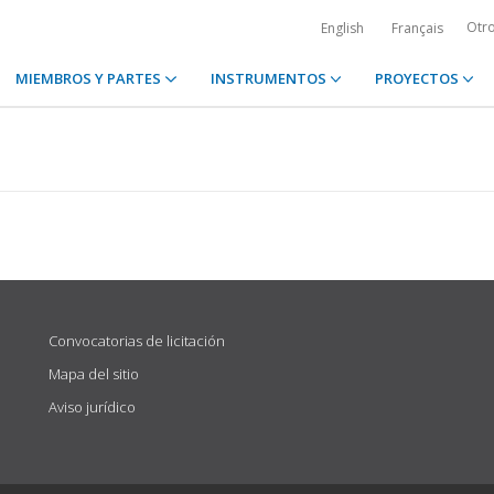
Otr
English
Français
MIEMBROS Y PARTES
INSTRUMENTOS
PROYECTOS
Convocatorias de licitación
Mapa del sitio
Aviso jurídico