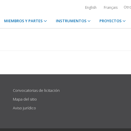
Otr
English
Français
MIEMBROS Y PARTES
INSTRUMENTOS
PROYECTOS
Convocatorias de licitación
Mapa del sitio
Aviso jurídico