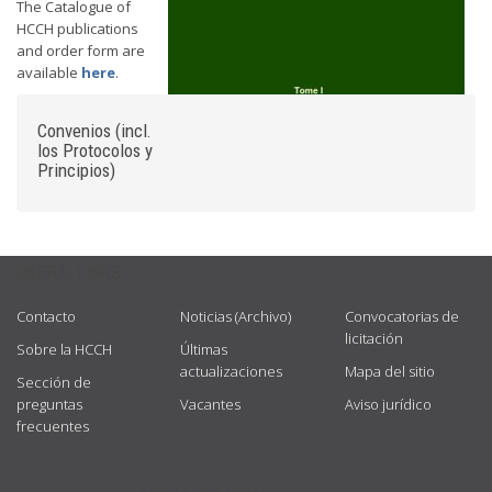
The Catalogue of
HCCH publications
and order form are
available
here
.
Convenios (incl.
los Protocolos y
Principios)
USEFUL LINKS
Contacto
Noticias (Archivo)
Convocatorias de
licitación
Sobre la HCCH
Últimas
actualizaciones
Mapa del sitio
Sección de
preguntas
Vacantes
Aviso jurídico
frecuentes