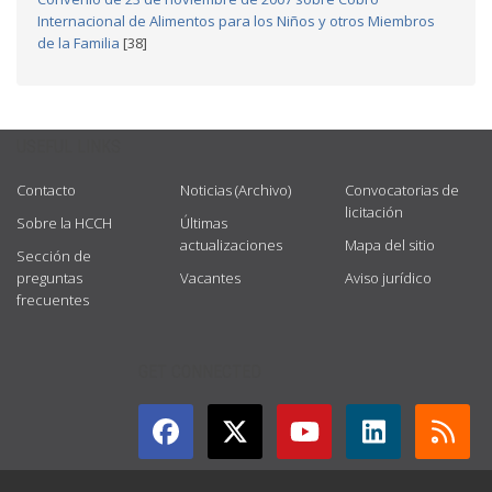
Internacional de Alimentos para los Niños y otros Miembros
de la Familia
[38]
USEFUL LINKS
Contacto
Noticias (Archivo)
Convocatorias de
licitación
Sobre la HCCH
Últimas
actualizaciones
Mapa del sitio
Sección de
preguntas
Vacantes
Aviso jurídico
frecuentes
GET CONNECTED