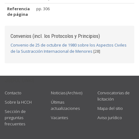
Referencia
pp. 306
de página
Convenios (incl. los Protocolos y Principios)
Convenio de 25 de octubre de 1980 sobre los Aspectos Civiles
de la Sustracción Internacional de Menores
[28]
USEFUL LINKS
Contacto
Noticias (Archivo)
Convocatorias de
licitación
Sobre la HCCH
Últimas
actualizaciones
Mapa del sitio
Sección de
preguntas
Vacantes
Aviso jurídico
frecuentes