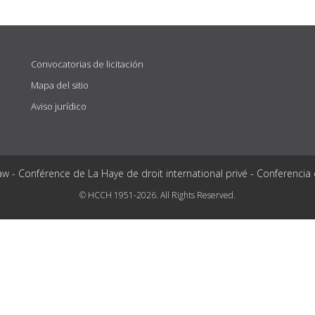
Convocatorias de licitación
Mapa del sitio
Aviso jurídico
aw - Conférence de La Haye de droit international privé - Conferencia
© HCCH 1951-2026. All Rights Reserved.