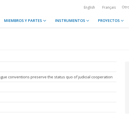
Otr
English
Français
MIEMBROS Y PARTES
INSTRUMENTOS
PROYECTOS
Hague conventions preserve the status quo of judicial cooperation