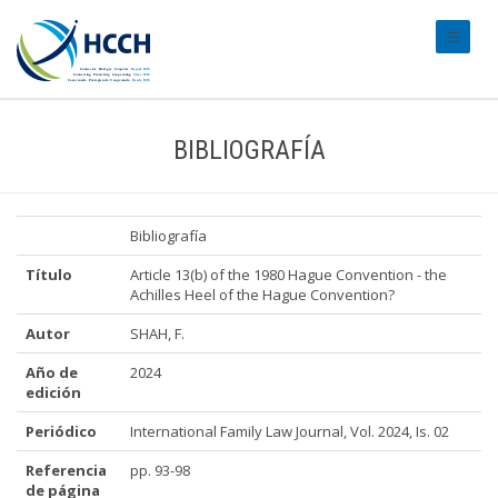
#transl
BIBLIOGRAFÍA
Bibliografía
Título
Article 13(b) of the 1980 Hague Convention - the
Achilles Heel of the Hague Convention?
Autor
SHAH, F.
Año de
2024
edición
Periódico
International Family Law Journal, Vol. 2024, Is. 02
Referencia
pp. 93-98
de página