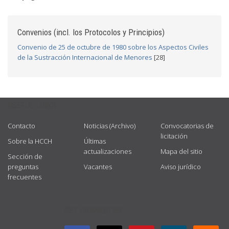
Convenios (incl. los Protocolos y Principios)
Convenio de 25 de octubre de 1980 sobre los Aspectos Civiles
de la Sustracción Internacional de Menores
[28]
USEFUL LINKS
Contacto
Noticias (Archivo)
Convocatorias de
licitación
Sobre la HCCH
Últimas
actualizaciones
Mapa del sitio
Sección de
preguntas
Vacantes
Aviso jurídico
frecuentes
GET CONNECTED