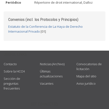
Periódico
Répertoire de droit international, Dalloz
Convenios (incl. los Protocolos y Principios)
Estatuto de la Conferencia de La Haya de Derecho
Internacional Privado
[01]
USEFUL LINKS
Contacto
Noticias (Archivo)
Convocatorias de
licitación
Sobre la HCCH
Últimas
actualizaciones
Mapa del sitio
Sección de
preguntas
Vacantes
Aviso jurídico
frecuentes
GET CONNECTED