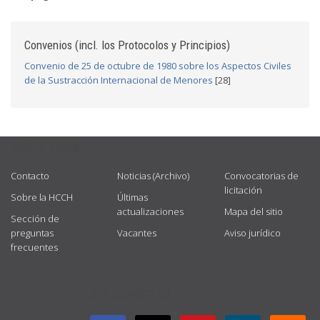
Convenios (incl. los Protocolos y Principios)
Convenio de 25 de octubre de 1980 sobre los Aspectos Civiles
de la Sustracción Internacional de Menores
[28]
USEFUL LINKS
Contacto
Noticias (Archivo)
Convocatorias de
licitación
Sobre la HCCH
Últimas
actualizaciones
Mapa del sitio
Sección de
preguntas
Vacantes
Aviso jurídico
frecuentes
GET CONNECTED