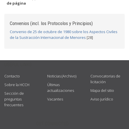
de página
Convenios (incl. los Protocolos y Principios)
Convenio de 25 de octubre de 1980 sobre los Aspectos Civiles
de la Sustracción Internacional de Menores
[28]
USEFUL LINKS
Contacto
Noticias (Archivo)
Convocatorias de
licitación
Sobre la HCCH
Últimas
actualizaciones
Mapa del sitio
Sección de
preguntas
Vacantes
Aviso jurídico
frecuentes
GET CONNECTED