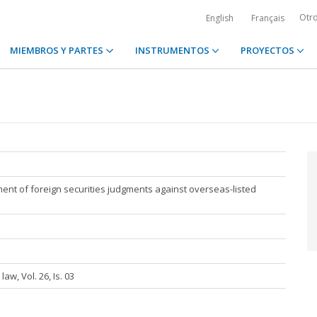
Otr
English
Français
MIEMBROS Y PARTES
INSTRUMENTOS
PROYECTOS
ent of foreign securities judgments against overseas-listed
aw, Vol. 26, Is. 03