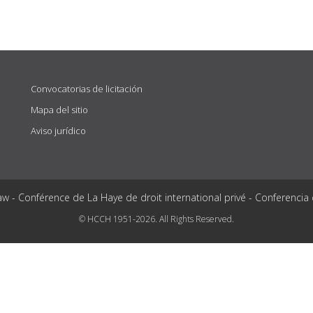
Convocatorias de licitación
Mapa del sitio
Aviso jurídico
aw - Conférence de La Haye de droit international privé - Conferencia
© HCCH 1951-2026. All Rights Reserved.