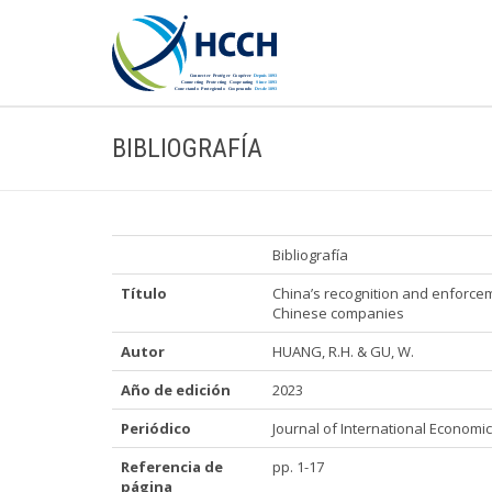
BIBLIOGRAFÍA
Bibliografía
Título
China’s recognition and enforcem
Chinese companies
Autor
HUANG, R.H. & GU, W.
Año de edición
2023
Periódico
Journal of International Economic l
Referencia de
pp. 1-17
página