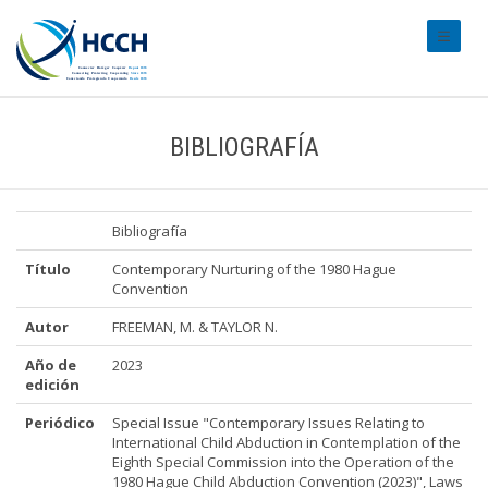
#transl
BIBLIOGRAFÍA
Bibliografía
Título
Contemporary Nurturing of the 1980 Hague
Convention
Autor
FREEMAN, M. & TAYLOR N.
Año de
2023
edición
Periódico
Special Issue "Contemporary Issues Relating to
International Child Abduction in Contemplation of the
Eighth Special Commission into the Operation of the
1980 Hague Child Abduction Convention (2023)", Laws