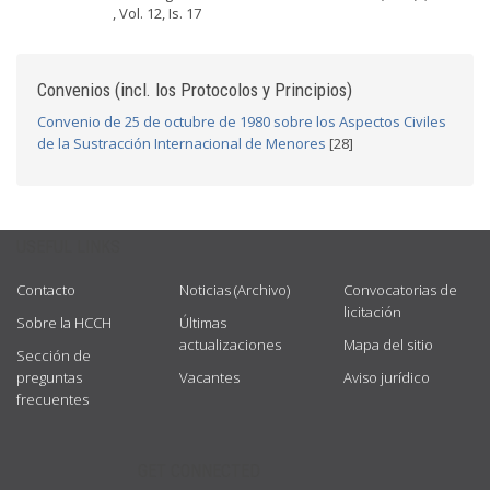
, Vol. 12, Is. 17
Convenios (incl. los Protocolos y Principios)
Convenio de 25 de octubre de 1980 sobre los Aspectos Civiles
de la Sustracción Internacional de Menores
[28]
USEFUL LINKS
Contacto
Noticias (Archivo)
Convocatorias de
licitación
Sobre la HCCH
Últimas
actualizaciones
Mapa del sitio
Sección de
preguntas
Vacantes
Aviso jurídico
frecuentes
GET CONNECTED