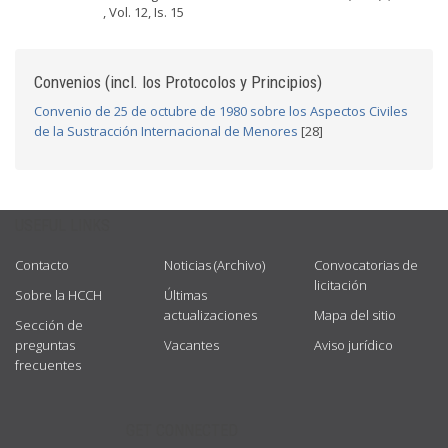
, Vol. 12, Is. 15
Convenios (incl. los Protocolos y Principios)
Convenio de 25 de octubre de 1980 sobre los Aspectos Civiles
de la Sustracción Internacional de Menores
[28]
USEFUL LINKS
Contacto
Noticias (Archivo)
Convocatorias de
licitación
Sobre la HCCH
Últimas
actualizaciones
Mapa del sitio
Sección de
preguntas
Vacantes
Aviso jurídico
frecuentes
GET CONNECTED