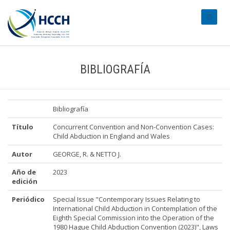
#transl
BIBLIOGRAFÍA
Bibliografía
Título
Concurrent Convention and Non-Convention Cases:
Child Abduction in England and Wales
Autor
GEORGE, R. & NETTO J.
Año de
2023
edición
Periódico
Special Issue "Contemporary Issues Relating to
International Child Abduction in Contemplation of the
Eighth Special Commission into the Operation of the
1980 Hague Child Abduction Convention (2023)", Laws