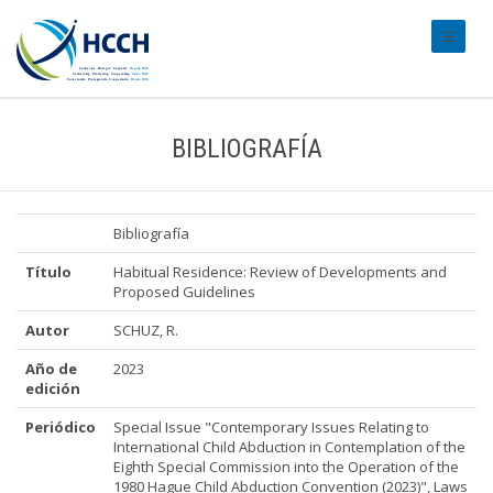
#transl
BIBLIOGRAFÍA
Bibliografía
Título
Habitual Residence: Review of Developments and
Proposed Guidelines
Autor
SCHUZ, R.
Año de
2023
edición
Periódico
Special Issue "Contemporary Issues Relating to
International Child Abduction in Contemplation of the
Eighth Special Commission into the Operation of the
1980 Hague Child Abduction Convention (2023)", Laws