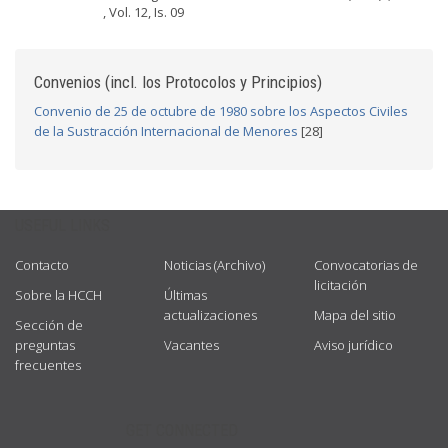
, Vol. 12, Is. 09
Convenios (incl. los Protocolos y Principios)
Convenio de 25 de octubre de 1980 sobre los Aspectos Civiles
de la Sustracción Internacional de Menores
[28]
USEFUL LINKS
Contacto
Noticias (Archivo)
Convocatorias de
licitación
Sobre la HCCH
Últimas
actualizaciones
Mapa del sitio
Sección de
preguntas
Vacantes
Aviso jurídico
frecuentes
GET CONNECTED