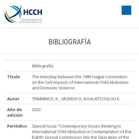
#transl
BIBLIOGRAFÍA
Bibliografía
Título
The Interplay between the 1980 Hague Convention
on the Civil Aspects of International Child Abduction
and Domestic Violence
Autor
TRIMMINGS, K. , MOMOH O. & KALAITSOGLOU K.
Año de
2023
edición
Periódico
Special Issue "Contemporary Issues Relating to
International Child Abduction in Contemplation of the
Eighth Special Commission into the Operation of the