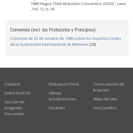
1980 Hague Child Abduction Convention (2023)", Laws
, Vol. 12, Is. 05
Convenios (incl. los Protocolos y Principios)
Convenio de 25 de octubre de 1980 sobre los Aspectos Civiles
de la Sustracción Internacional de Menores
[28]
USEFUL LINKS
Contacto
Noticias (Archivo)
Convocatorias de
licitación
Sobre la HCCH
Últimas
actualizaciones
Mapa del sitio
Sección de
preguntas
Vacantes
Aviso jurídico
frecuentes