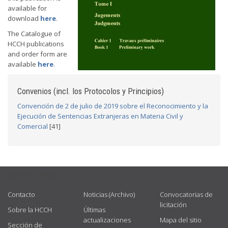
available for
download
here
.
The Catalogue of
HCCH publications
and order form are
available
here
.
Convenios (incl. los Protocolos y Principios)
Convención de 2 de julio de 2019 sobre el Reconocimiento y la
Ejecución de Sentencias Extranjeras en Materia Civil y
Comercial
[41]
USEFUL LINKS
Contacto
Noticias (Archivo)
Convocatorias de
licitación
Sobre la HCCH
Últimas
actualizaciones
Mapa del sitio
Sección de