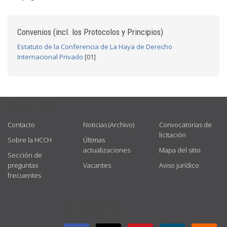
Convenios (incl. los Protocolos y Principios)
Estatuto de la Conferencia de La Haya de Derecho
Internacional Privado
[01]
USEFUL LINKS
Contacto
Noticias (Archivo)
Convocatorias de
licitación
Sobre la HCCH
Últimas
actualizaciones
Mapa del sitio
Sección de
preguntas
Vacantes
Aviso jurídico
frecuentes
GET CONNECTED